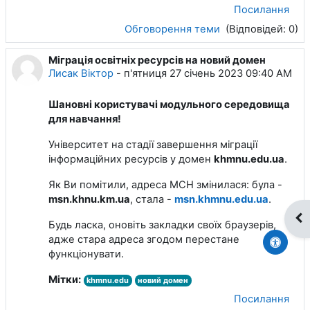
Посилання
Обговорення теми
(Відповідей: 0)
Міграція освітніх ресурсів на новий домен
Лисак Віктор
-
п'ятниця 27 січень 2023 09:40 AM
Шановні користувачі модульного середовища
для навчання!
Університет на стадії завершення міграції
інформаційних ресурсів у домен
khmnu.edu.ua
.
Як Ви помітили, адреса МСН змінилася: була -
msn.khnu.km.ua
, стала -
msn.khmnu.edu.ua
.
Ві
Будь ласка, оновіть закладки своїх браузерів,
адже стара адреса згодом перестане
функціонувати.
Мітки:
khmnu.edu
новий домен
Посилання