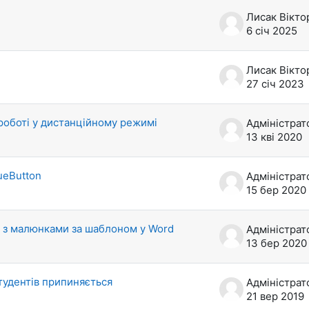
28 з 31 обговорень
Лисак Вікто
6 січ 2025
Лисак Вікто
27 січ 2023
роботі у дистанційному режимі
13 кві 2020
ueButton
15 бер 2020
в з малюнками за шаблоном у Word
13 бер 2020
тудентів припиняється
21 вер 2019