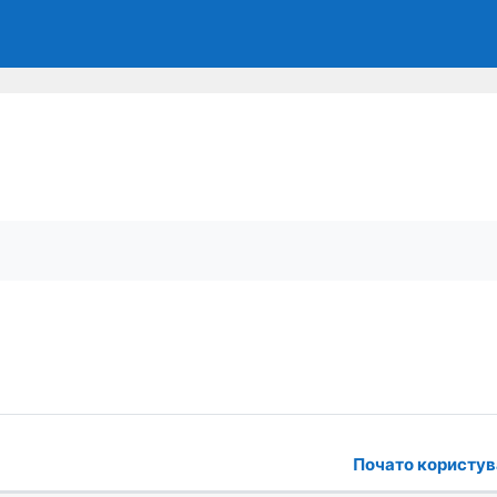
 форумах
Почато користу