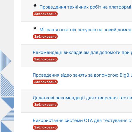
Список обговорень. Показано 
Проведення технічних робіт на платформі
Заблоковано
Міграція освітніх ресурсів на новий домен
Заблоковано
Рекомендації викладачам для допомоги при 
Заблоковано
Проведення відео занять за допомогою BigBl
Заблоковано
Додаткові рекомендації для створення тесті
Заблоковано
Використання системи СТА для тестування с
Заблоковано