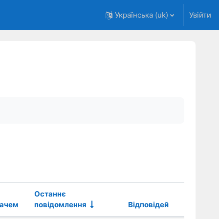
Українська ‎(uk)‎
Увійти
Останнє
вачем
повідомлення
Відповідей
Дії