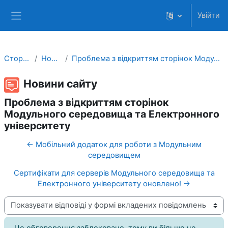
Перейти до головного вмісту
Увійти
Бокова панель
Сторінки сайту
Новини сайту
Проблема з відкриттям сторінок Модульного середовища та Електронного університету
Новини сайту
Проблема з відкриттям сторінок
Модульного середовища та Електронного
університету
← Мобільний додаток для роботи з Модульним
середовищем
Сертифікати для серверів Модульного середовища та
Електронного університету оновлено! →
Тип показу
Це обговорення заблоковано, тому ви більше не