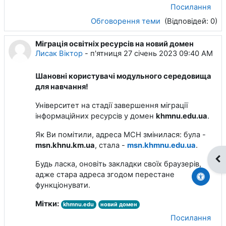
Посилання
Обговорення теми
(Відповідей: 0)
Міграція освітніх ресурсів на новий домен
Лисак Віктор
-
п'ятниця 27 січень 2023 09:40 AM
Шановні користувачі модульного середовища
для навчання!
Університет на стадії завершення міграції
інформаційних ресурсів у домен
khmnu.edu.ua
.
Як Ви помітили, адреса МСН змінилася: була -
msn.khnu.km.ua
, стала -
msn.khmnu.edu.ua
.
Ві
Будь ласка, оновіть закладки своїх браузерів,
адже стара адреса згодом перестане
функціонувати.
Мітки:
khmnu.edu
новий домен
Посилання