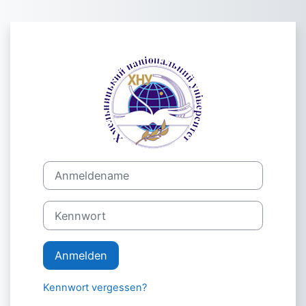
Zum Hauptinhalt
Anmelden bei 
Anmeldename
Kennwort
Anmelden
Kennwort vergessen?