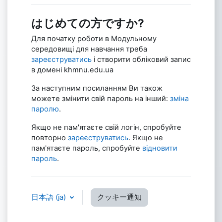
はじめての方ですか?
Для початку роботи в Модульному
середовищі для навчання треба
зареєструватись
і створити обліковий запис
в домені khmnu.edu.ua
За наступним посиланням Ви також
можете змінити свій пароль на інший:
зміна
паролю
.
Якщо не пам'ятаєте свій логін, спробуйте
повторно
зареєструватись
. Якщо не
пам'ятаєте пароль, спробуйте
відновити
пароль
.
日本語 ‎(ja)‎
クッキー通知