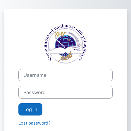
Skip to main content
Log in to Мод
Username
Password
Log in
Lost password?